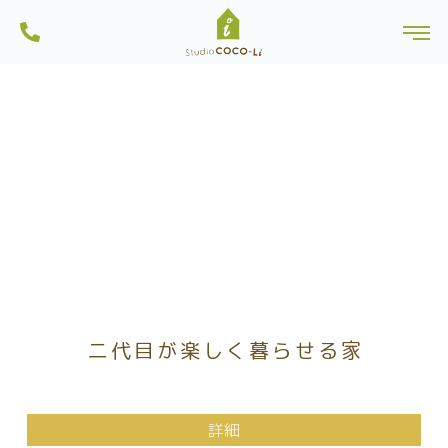
ンから土地探しを行っている一級建築士事務所・工務店です。船橋市内のモ
株式会社スタジオCoco-Li｜注文住宅・リフォーム・リノベーションは一級建
デルハウスは見学可能。習志野市・八千代市・鎌ヶ谷市にも建築実績多数。
toggl
築士のいるココリにおまかせ|千葉県船橋市
一人ひとりに、心地よい暮らしを。お家を作る過程も楽しい家づくりを目指
Skip
しています。
to
content
二代目が楽しく暮らせる家
詳細