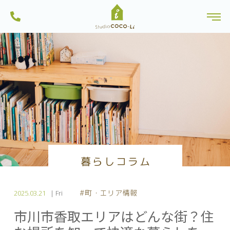
ンから土地探しを行っている一級建築士事務所・工務店です。船橋市内のモ
株式会社スタジオCoco-Li｜注文住宅・リフォーム・リノベーションは一級建
デルハウスは見学可能。習志野市・八千代市・鎌ヶ谷市にも建築実績多数。
toggl
築士のいるココリにおまかせ|千葉県船橋市
一人ひとりに、心地よい暮らしを。お家を作る過程も楽しい家づくりを目指
Skip
しています。
to
content
暮らしコラム
#町・エリア情報
2025.03.21
| Fri
市川市香取エリアはどんな街？住