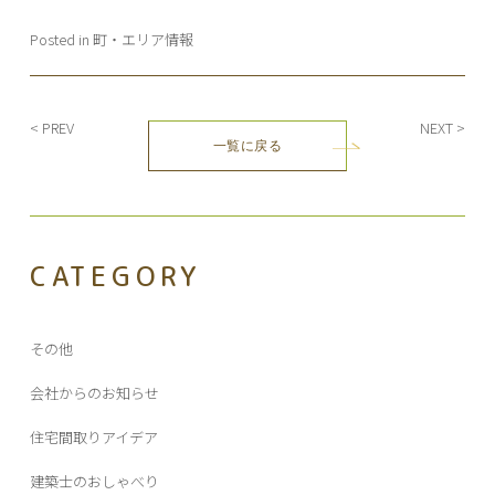
Posted in
町・エリア情報
投
< PREV
NEXT >
一覧に戻る
稿
ナ
ビ
ゲ
ー
CATEGORY
シ
ョ
ン
その他
会社からのお知らせ
住宅間取りアイデア
建築士のおしゃべり