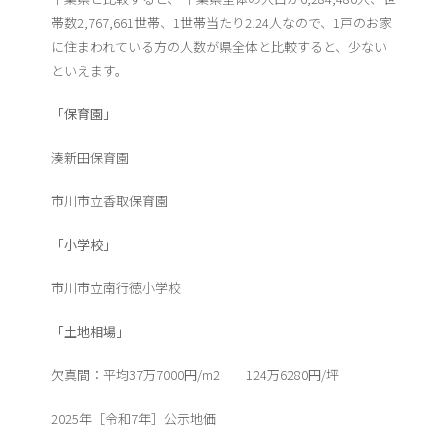
帯数2,767,661世帯、1世帯当たり2.24人なので、1戸のお家
に住まわれている方の人数が県全体と比較すると、少ない
といえます。
「保育園」
湊新田保育園
市川市立香取保育園
「小学校」
市川市立南行徳小学校
「土地相場」
欠真間：平均37万7000円/m2 124万6280円/坪
2025年［令和7年］公示地価