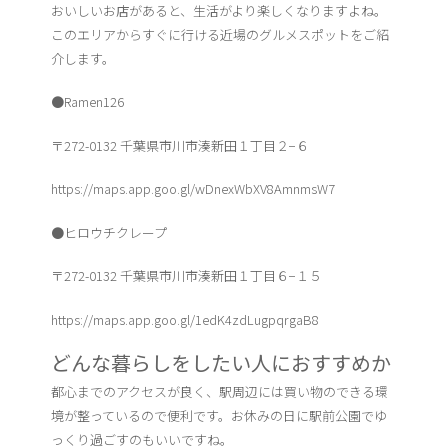
おいしいお店があると、生活がより楽しくなりますよね。
このエリアからすぐに行ける近場のグルメスポットをご紹
介します。
●Ramen126
〒272-0132 千葉県市川市湊新田１丁目２−６
https://maps.app.goo.gl/wDnexWbXV8AmnmsW7
●ヒロウチクレープ
〒272-0132 千葉県市川市湊新田１丁目６−１５
https://maps.app.goo.gl/1edK4zdLugpqrgaB8
どんな暮らしをしたい人におすすめか
都心までのアクセスが良く、駅周辺には買い物のできる環
境が整っているので便利です。お休みの日に駅前公園でゆ
っくり過ごすのもいいですね。