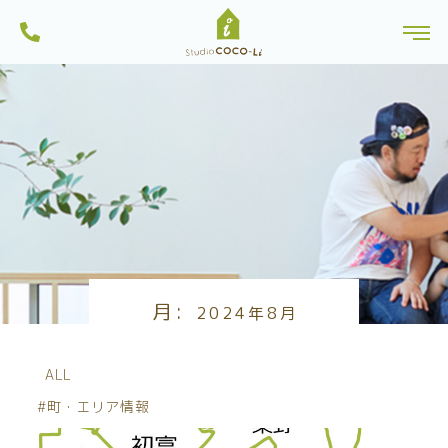
スタジオCoco-Li（ココリ）は千葉県船橋市を中心に注文住宅、リノベーショ
ンから土地探しを行っている一級建築士事務所・工務店です。船橋市内のモ
株式会社スタジオCoco-Li｜注文住宅・リフォーム・リノベーションは一級建
デルハウスは見学可能。習志野市・八千代市・鎌ヶ谷市にも建築実績多数。
toggl
築士のいるココリにおまかせ|千葉県船橋市
一人ひとりに、心地よい暮らしを。お家を作る過程も楽しい家づくりを目指
しています。
Skip
to
content
月:
2024年8月
ALL
#町・エリア情報