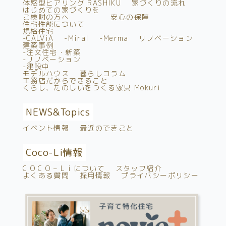
体感型ヒアリング RASHIKU
家づくりの流れ
はじめての家づくりを
ご検討の方へ
安心の保障
住宅性能について
規格住宅
-CALViA
-Miral
-Merma
リノベーション
建築事例
-注文住宅・新築
-リノベーション
-建設中
モデルハウス
暮らしコラム
工務店だからできること
くらし、たのしいをつくる家具 Mokuri
NEWS&
Topics
イベント情報
最近のできごと
Coco-Li情報
C O C O – L i について
スタッフ紹介
よくある質問
採用情報
プライバシーポリシー