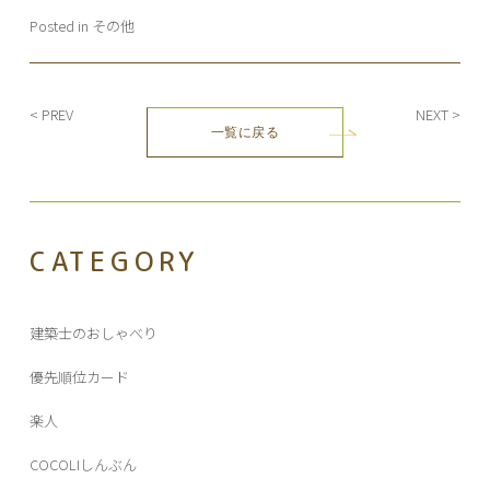
Posted in
その他
投
< PREV
NEXT >
一覧に戻る
稿
ナ
ビ
ゲ
ー
CATEGORY
シ
ョ
ン
建築士のおしゃべり
優先順位カード
楽人
COCOLIしんぶん