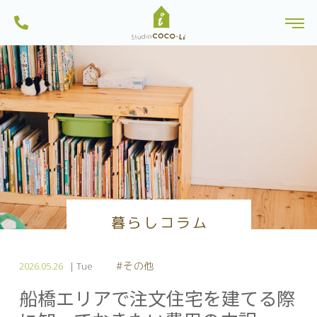
ンから土地探しを行っている一級建築士事務所・工務店です。船橋市内のモ
株式会社スタジオCoco-Li｜注文住宅・リフォーム・リノベーションは一級建
デルハウスは見学可能。習志野市・八千代市・鎌ヶ谷市にも建築実績多数。
toggl
築士のいるココリにおまかせ|千葉県船橋市
一人ひとりに、心地よい暮らしを。お家を作る過程も楽しい家づくりを目指
Skip
しています。
to
content
暮らしコラム
#その他
2026.05.26
| Tue
船橋エリアで注文住宅を建てる際