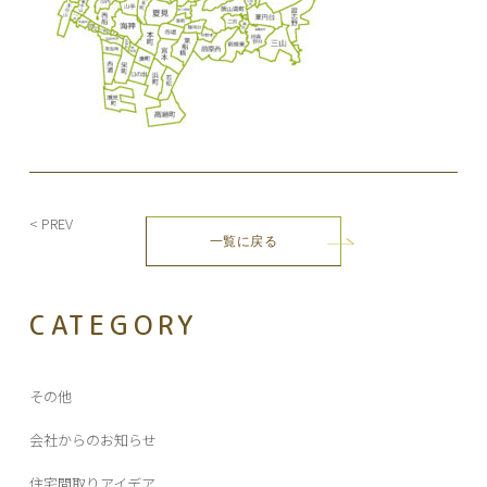
投
< PREV
一覧に戻る
稿
ナ
ビ
CATEGORY
ゲ
ー
シ
その他
ョ
ン
会社からのお知らせ
住宅間取りアイデア