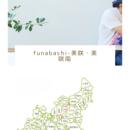
funabashi-美咲・美
咲南