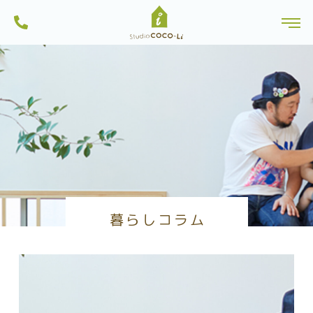
ンから土地探しを行っている一級建築士事務所・工務店です。船橋市内のモ
株式会社スタジオCoco-Li｜注文住宅・リフォーム・リノベーションは一級建
デルハウスは見学可能。習志野市・八千代市・鎌ヶ谷市にも建築実績多数。
toggl
築士のいるココリにおまかせ|千葉県船橋市
一人ひとりに、心地よい暮らしを。お家を作る過程も楽しい家づくりを目指
Skip
しています。
to
content
暮らしコラム