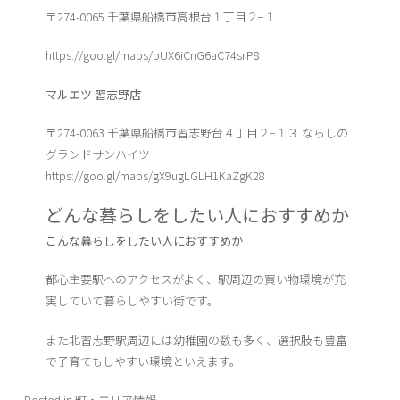
〒274-0065 千葉県船橋市高根台１丁目２−１
https://goo.gl/maps/bUX6iCnG6aC74srP8
マルエツ 習志野店
〒274-0063 千葉県船橋市習志野台４丁目２−１３ ならしの
グランドサンハイツ
https://goo.gl/maps/gX9ugLGLH1KaZgK28
どんな暮らしをしたい人におすすめか
こんな暮らしをしたい人におすすめか
都心主要駅へのアクセスがよく、駅周辺の買い物環境が充
実していて暮らしやすい街です。
また北習志野駅周辺には幼稚園の数も多く、選択肢も豊富
で子育てもしやすい環境といえます。
Posted in
町・エリア情報