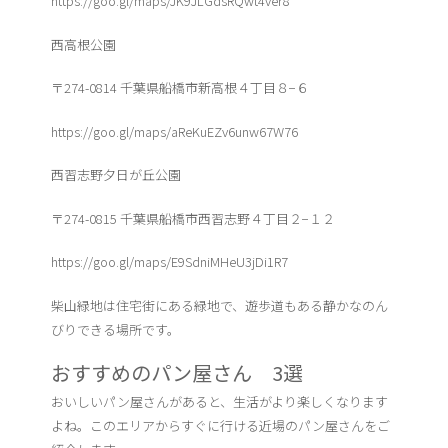
https://goo.gl/maps/JK9JLGdsRQwt4ver8
西高根公園
〒274-0814 千葉県船橋市新高根４丁目８−６
https://goo.gl/maps/aReKuEZv6unw67W76
西習志野夕日が丘公園
〒274-0815 千葉県船橋市西習志野４丁目２−１２
https://goo.gl/maps/E9SdniMHeU3jDi1R7
柴山緑地は住宅街にある緑地で、遊歩道もある静かなのん
びりできる場所です。
おすすめのパン屋さん 3選
おいしいパン屋さんがあると、生活がより楽しくなります
よね。このエリアからすぐに行ける近場のパン屋さんをご