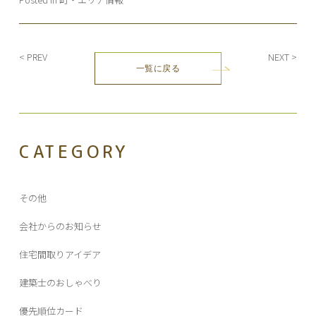
投
< PREV
NEXT >
一覧に戻る
稿
ナ
ビ
ゲ
ー
CATEGORY
シ
ョ
ン
その他
会社からのお知らせ
住宅間取りアイデア
建築士のおしゃべり
優先順位カード