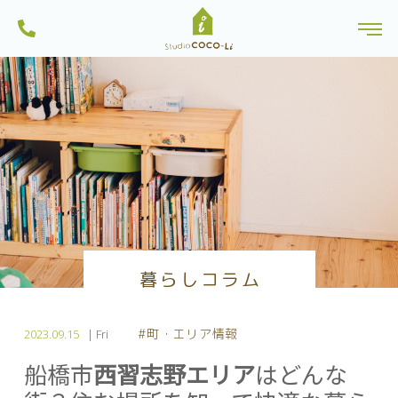
ンから土地探しを行っている一級建築士事務所・工務店です。船橋市内のモ
株式会社スタジオCoco-Li｜注文住宅・リフォーム・リノベーションは一級建
デルハウスは見学可能。習志野市・八千代市・鎌ヶ谷市にも建築実績多数。
toggl
築士のいるココリにおまかせ|千葉県船橋市
一人ひとりに、心地よい暮らしを。お家を作る過程も楽しい家づくりを目指
Skip
しています。
to
content
暮らしコラム
#町・エリア情報
2023.09.15
| Fri
船橋市
西習志野エリア
はどんな