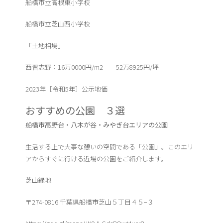
船橋市立高根東小学校
船橋市立芝山西小学校
「土地相場」
西習志野：16万0000円/m2 52万8925円/坪
2023年［令和5年］公示地価
おすすめの公園 ３選
船橋市高野台・八木が谷・みやぎ台エリアの公園
生活する上で大事な憩いの空間である「公園」。このエリ
アからすぐに行ける近場の公園をご紹介します。
芝山緑地
〒274-0816 千葉県船橋市芝山５丁目４５−３