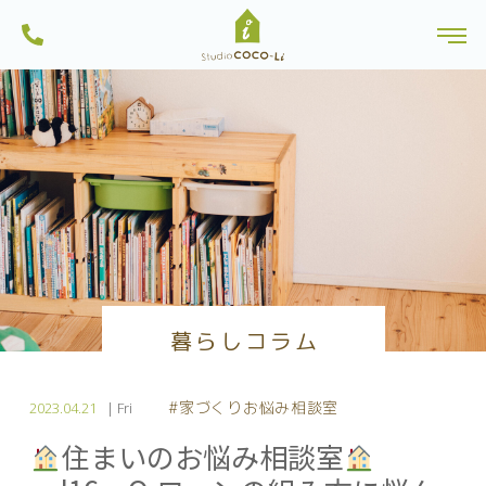
ンから土地探しを行っている一級建築士事務所・工務店です。船橋市内のモ
株式会社スタジオCoco-Li｜注文住宅・リフォーム・リノベーションは一級建
デルハウスは見学可能。習志野市・八千代市・鎌ヶ谷市にも建築実績多数。
toggl
築士のいるココリにおまかせ|千葉県船橋市
一人ひとりに、心地よい暮らしを。お家を作る過程も楽しい家づくりを目指
Skip
しています。
to
content
暮らしコラム
#家づくりお悩み相談室
2023.04.21
| Fri
住まいのお悩み相談室