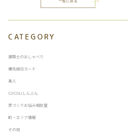
一覧に戻る
稿
ナ
ビ
ゲ
ー
CATEGORY
シ
ョ
ン
建築士のおしゃべり
優先順位カード
楽人
COCOLIしんぶん
家づくりお悩み相談室
町・エリア情報
その他