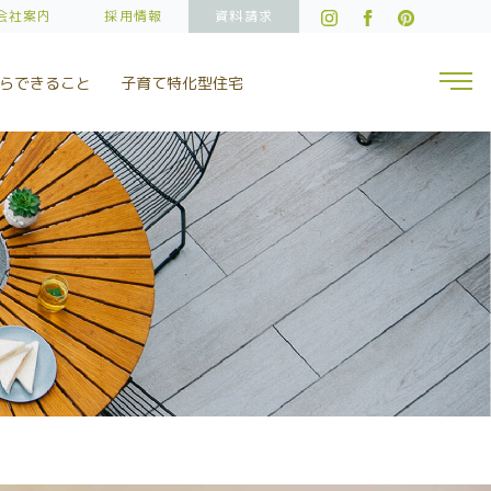
店です。船橋市内のモデルハウスは見学可能。習志野市・八千代市・
会社案内
採用情報
資料請求
togg
らできること
子育て特化型住宅