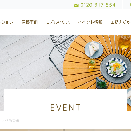
ョンは一級建築士のいるココリにおまかせ|千葉県船橋市
、リノベーションから土地探しを行っている一級建築士事務所・工務
お家を作る過程も楽しい家づくりを目指しています。
ーション
建築事例
モデルハウス
イベント情報
工務店だか
EVENT
リノベ相談会