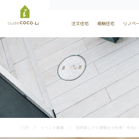
株式会社スタジオCoco-Li｜注文住宅・リフォーム・リノベーシ
スタジオCoco-Li（ココリ）は千葉県船橋市を中心に注文住宅
鎌ヶ谷市にも建築実績多数。一人ひとりに、心地よい暮らしを。
注文住宅
規格住宅
リノベ
Skip
to
content
TOP
＞
イベント情報
＞
物件探しから建築士が伴奏！中古x