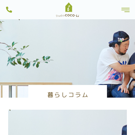
ンから土地探しを行っている一級建築士事務所・工務店です。船橋市内のモ
株式会社スタジオCoco-Li｜注文住宅・リフォーム・リノベーションは一級建
デルハウスは見学可能。習志野市・八千代市・鎌ヶ谷市にも建築実績多数。
toggl
築士のいるココリにおまかせ|千葉県船橋市
一人ひとりに、心地よい暮らしを。お家を作る過程も楽しい家づくりを目指
Skip
しています。
to
content
暮らしコラム