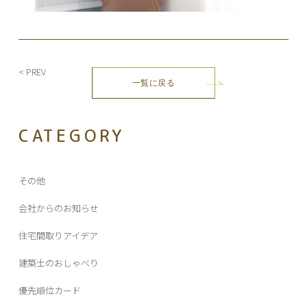
投
< PREV
一覧に戻る
稿
ナ
ビ
CATEGORY
ゲ
ー
シ
その他
ョ
ン
会社からのお知らせ
住宅間取りアイデア
建築士のおしゃべり
優先順位カード