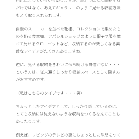
用途によっていろいろありますが、最近ではただ収納する
だけではなく、あえてギャラリーのように見せる収納方法
もよく取り入れられます。
自慢のスニーカーを並べた靴棚、コレクションで集めたも
のを飾る食器棚、アパレルショップのように帽子や服を並
べて見せるクローゼットなど、収納するのが楽しくなる素
敵なアイデアがたくさんありますね。
逆に、見せる収納をきれいに保ち続ける自信がない・・・
という方は、従来通りしっかり収納スペースとして隠す方
がおすすめです。
（私はこちらのタイプです・・・笑）
ちょっとしたアイデアとして、しっかり隠しているのに、
とても収納には見えないような収納をつくるなんてことも
あったります。
例えば、リビングのテレビの裏にちょっとした隙間をつく