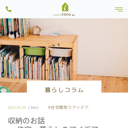
ンから土地探しを行っている一級建築士事務所・工務店です。船橋市内のモ
株式会社スタジオCoco-Li｜注文住宅・リフォーム・リノベーションは一級建
デルハウスは見学可能。習志野市・八千代市・鎌ヶ谷市にも建築実績多数。
toggl
築士のいるココリにおまかせ|千葉県船橋市
一人ひとりに、心地よい暮らしを。お家を作る過程も楽しい家づくりを目指
Skip
しています。
to
content
暮らしコラム
#住宅間取りアイデア
2022.05.09
| Mon
収納のお話