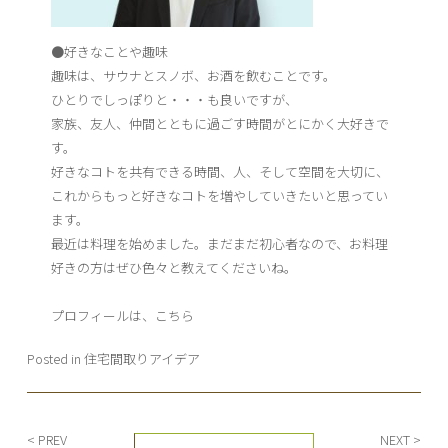
●好きなことや趣味
趣味は、サウナとスノボ、お酒を飲むことです。
ひとりでしっぽりと・・・も良いですが、
家族、友人、仲間とともに過ごす時間がとにかく大好きで
す。
好きなコトを共有できる時間、人、そして空間を大切に、
これからもっと好きなコトを増やしていきたいと思ってい
ます。
最近は料理を始めました。まだまだ初心者なので、お料理
好きの方はぜひ色々と教えてくださいね。
プロフィールは、こちら
Posted in
住宅間取りアイデア
投
< PREV
NEXT >