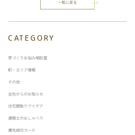
一覧に戻る
稿
ナ
ビ
ゲ
ー
CATEGORY
シ
ョ
ン
家づくりお悩み相談室
町・エリア情報
その他
会社からのお知らせ
住宅間取りアイデア
建築士のおしゃべり
優先順位カード